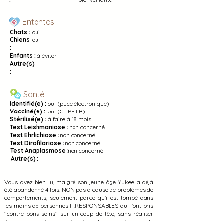
Ententes :
Chats :
oui
Chiens
oui
:
Enfants :
à éviter
Autre(s)
-
:
Santé :
Identifié(e) :
oui (puce électronique)
Vacciné(e) :
oui (CHPPiLR)
Stérilisé(e) :
à faire à 18 mois
Test Leishmaniose :
non concerné
Test Ehrlichiose :
non concerné
Test Dirofilariose :
non concerné
Test Anaplasmose :
non concerné
Autre(s) :
---
Vous avez bien lu, malgré son jeune âge Yukee a déjà
été abandonné 4 fois. NON pas à cause de problèmes de
comportements, seulement parce qu'il est tombé dans
les mains de personnes IRRESPONSABLES qui l'ont pris
"contre bons soins" sur un coup de tête, sans réaliser