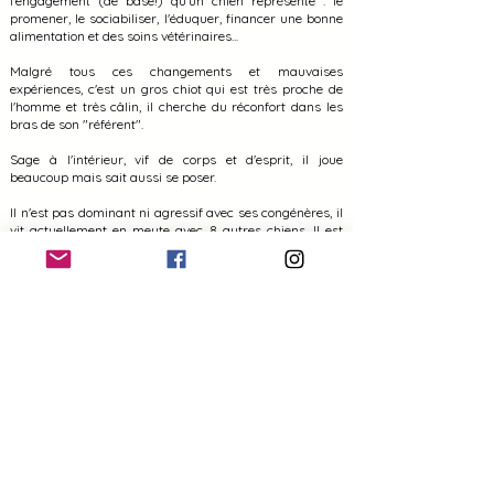
l'engagement (de base!) qu'un chien représente : le
promener, le sociabiliser, l'éduquer, financer une bonne
alimentation et des soins vétérinaires...
Malgré tous ces changements et mauvaises
expériences, c'est un gros chiot qui est très proche de
l'homme et très câlin, il cherche du réconfort dans les
bras de son "référent".
Sage à l'intérieur, vif de corps et d'esprit, il joue
beaucoup mais sait aussi se poser.
Il n'est pas dominant ni agressif avec ses congénères, il
vit actuellement en meute avec 8 autres chiens. Il est
insistant mais pas harceleur, il se laisse recadrer par
les autres chiens.
La solitude ne devrait pas poser de problèmes, mais
nous cherchons une famille relativement présente.
N'ayant eu aucun repère ni référent fiable depuis sa
naissance, toute l'éducation de base n'est pas acquise, il
tire en laisse mais est volontaire et son focus sur son
maître est en cours d'amélioration. En balade, il
s'éparpille, ne gère pas encore totalement ses émotions.
Quelques connaissances canines seraient par
conséquent bénéfiques pour faciliter les apprentissages
et l'accompagner de la bonne façon, des primo