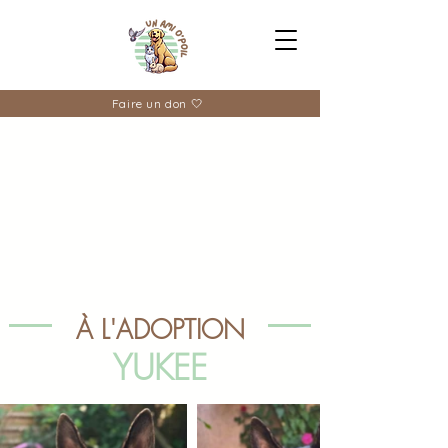
Faire un don 🤍
À L'ADOPTION
YUKEE