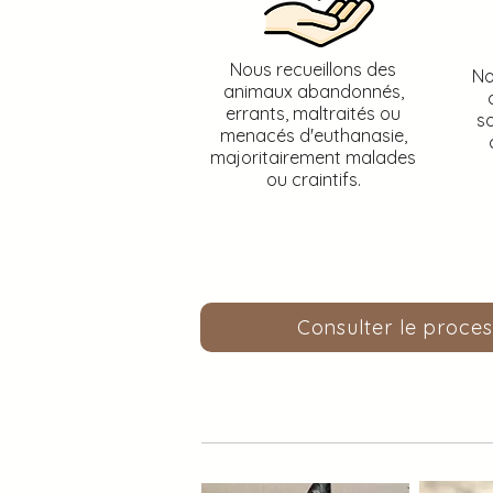
Nous recueillons des
No
animaux abandonnés,
errants, maltraités ou
so
menacés d'euthanasie,
majoritairement malades
ou craintifs.
Consulter le proce