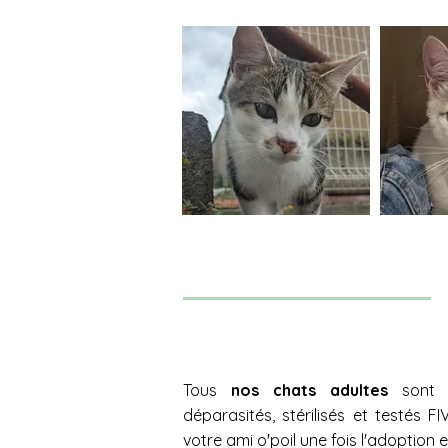
Tous
nos chats adultes
sont id
déparasités, stérilisés et testés F
votre ami o'poil une fois l'adoption 