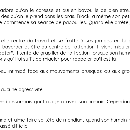
 adore qu'on le caresse et qui en bavouille de bien être. 
dès qu’on le prend dans les bras. Blacki a même son petit 
ue commence sa séance de papouilles. Quand elle arrête, 
and elle rentre du travail et se frotte à ses jambes en lu
bavarder et être au centre de l'attention. Il vient miaul
oter". Il tente de grapiller de l'affection lorsque son hu
 qu'il lui suffit de miauler pour rappeler qu'il est là.
eu intimidé face aux mouvements brusques ou aux gros b
s aucune agressivité.
prend désormais goût aux jeux avec son humain. Cependant,
nd et aime faire sa tête de mendiant quand son humain m
sé difficile.