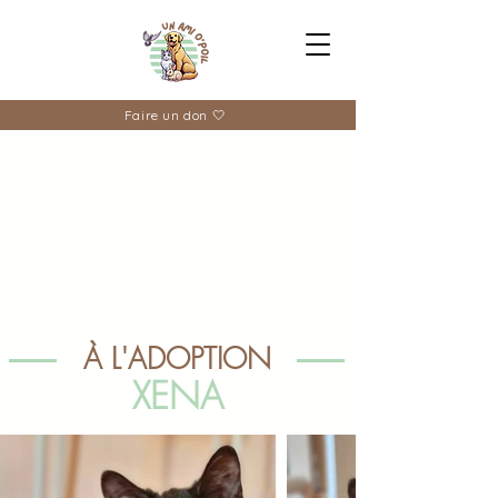
Faire un don 🤍
À L'ADOPTION
XENA