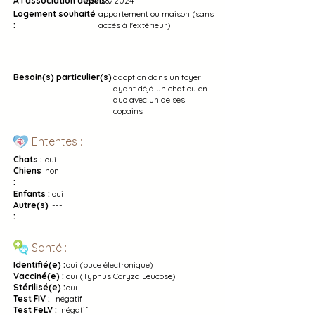
À l'association depuis :
26/08/2024
Logement souhaité
appartement ou maison (sans
:
accès à l'extérieur)
Besoin(s) particulier(s) :
adoption dans un foyer
ayant déjà un chat ou en
duo avec un de ses
copains
Ententes :
Chats :
oui
Chiens
non
:
Enfants :
oui
Autre(s)
---
:
Santé :
Identifié(e) :
oui (puce électronique)
Vacciné(e) :
oui (Typhus Coryza Leucose)
Stérilisé(e) :
oui
Test FIV :
négatif
Test FeLV :
négatif