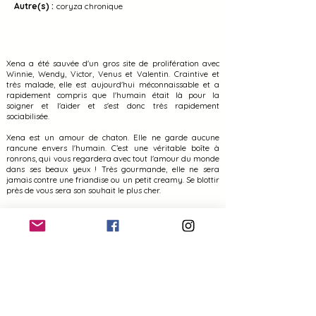
Autre(s) :
coryza chronique
Xena a été sauvée d'un gros site de prolifération avec
Winnie, Wendy, Victor, Venus et Valentin. Craintive et
très malade, elle est aujourd'hui méconnaissable et a
rapidement compris que l'humain était là pour la
soigner et l'aider et s'est donc très rapidement
sociabilisée.
Xena est un amour de chaton. Elle ne garde aucune
rancune envers l'humain. C’est une véritable boîte à
ronrons, qui vous regardera avec tout l'amour du monde
dans ses beaux yeux ! Très gourmande, elle ne sera
jamais contre une friandise ou un petit creamy. Se blottir
près de vous sera son souhait le plus cher.
Comme tout chaton, Xéna est très joueuse et aura besoin
d'avoir un environnement bien enrichi pour ne pas
s'ennuyer !
Notre petite princesse aura besoin d'une famille présente
pour lui accorder beaucoup d'amour et de longues
parties de jeux avec son plumeau préféré !
Habituée à vivre en intérieur, elle pourra vivre en
appartement ou en maison, sans avoir d'accès à