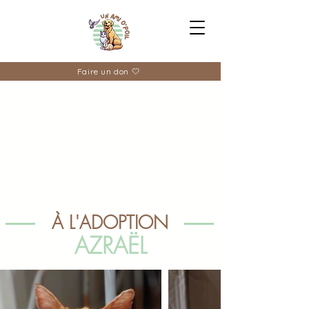
Faire un don 🤍
À L'ADOPTION
AZRAËL