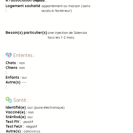
À l'association depuis :
2022
Logement souhaité
appartement ou maison (sans
:
accès à l'extérieur)
Besoin(s) particulier(s) :
une injection de Solensia
tous les 1-2 mois
Ententes :
Chats :
non
Chiens
non
:
Enfants :
oui
Autre(s)
---
:
Santé :
Identifié(e) :
oui (puce électronique)
Vacciné(e) :
non
Stérilisé(e) :
oui
Test FIV :
positif
Test FeLV :
négatif
Autre(s) :
calicivirus