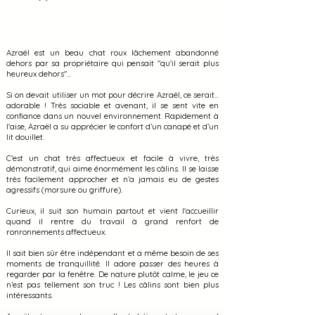
Azraël est un beau chat roux lâchement abandonné
dehors par sa propriétaire qui pensait "qu'il serait plus
heureux dehors"...
Si on devait utiliser un mot pour décrire Azraël, ce serait...
adorable ! Très sociable et avenant, il se sent vite en
confiance dans un nouvel environnement. Rapidement à
l'aise, Azraël a su apprécier le confort d’un canapé et d’un
lit douillet.
C'est un chat très affectueux et facile à vivre, très
démonstratif, qui aime énormément les câlins. Il se laisse
très facilement approcher et n’a jamais eu de gestes
agressifs (morsure ou griffure).
Curieux, il suit son humain partout et vient l'accueillir
quand il rentre du travail à grand renfort de
ronronnements affectueux.
Il sait bien sûr être indépendant et a même besoin de ses
moments de tranquillité. Il adore passer des heures à
regarder par la fenêtre. De nature plutôt calme, le jeu ce
n’est pas tellement son truc ! Les câlins sont bien plus
intéressants.