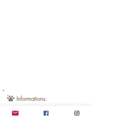
Informations:
Nom :
Suzie
Sexe :
femelle
Date de naissance :
?
Race :
type Européen
Adopté(e) le :
---
par :
---
Adopté(e) avec :
---