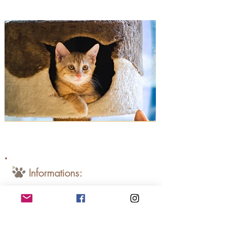
Informations:
Nom :
Patty (ex Paprika)
Sexe :
femelle
Date de naissance :
?
Race :
type Européen
Adopté(e) le :
---
par :
Audrey
Adopté(e) avec :
Paco