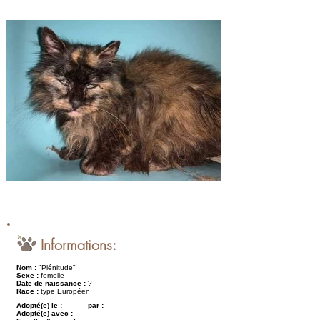
Informations:
Nom :
"Plénitude"
Sexe :
femelle
Date de naissance :
?
Race :
type Européen
Adopté(e) le :
---
par :
---
Adopté(e) avec :
---