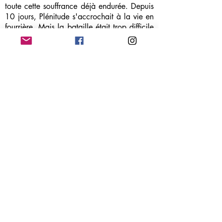
toute cette souffrance déjà endurée. Depuis
10 jours, Plénitude s'accrochait à la vie en
fourrière. Mais la bataille était trop difficile
pour cette petite mamie au corps si fatigué.
Alors, ce matin, ces yeux se sont fermés à
tout jamais.
Petite Plénitude, sache que même si nous
n'avons pas eu le plaisir de te connaître, tu
avais déjà ta place auprès de nous. Nous
espérions t'offrir une belle fin de vie et te
faire connaître le bonheur d'avoir une
famille.
Si tu savais comme nous sommes désolées.
Désolées de ne pas avoir réussi à te sauver.
Désolées que tu aies passé tes derniers jours
en fourrière et dans le box d'une clinique
vétérinaire. Désolées que tu n'aies jamais
connu la chaleur d'un foyer et l'amour
d'une famille...