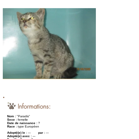
Informations:
Nom :
"Paradis"
Sexe :
femelle
Date de naissance :
?
Race :
type Européen
Adopté(e) le :
---
par :
---
Adopté(e) avec :
---