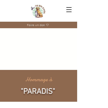
Faire un don 🤍
Hommage à
"PARADIS"