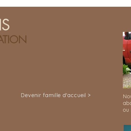
NS
ATION
Devenir famille d'accueil >
No
ab
ou 