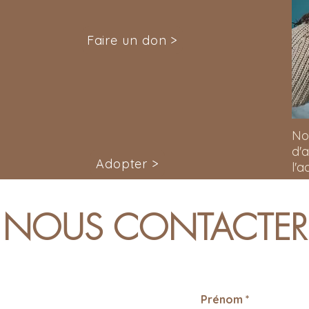
Faire un don >
No
d'
Adopter >
l'a
NOUS CONTACTER
Prénom