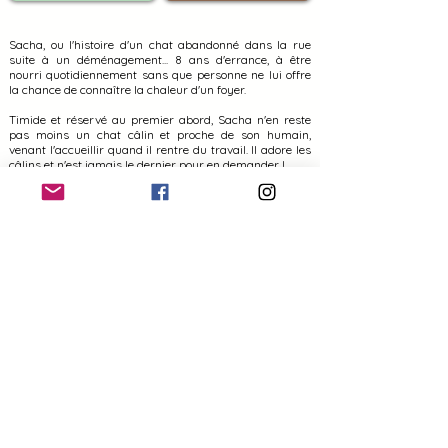
Sacha, ou l'histoire d'un chat abandonné dans la rue
suite à un déménagement... 8 ans d'errance, à être
nourri quotidiennement sans que personne ne lui offre
la chance de connaître la chaleur d'un foyer.
Timide et réservé au premier abord, Sacha n'en reste
pas moins un chat câlin et proche de son humain,
venant l'accueillir quand il rentre du travail. Il adore les
câlins et n'est jamais le dernier pour en demander !
Comme pas mal de papis, il peut parfois être un peu
ronchon quand il souhaite être tranquille.
Sacha sera heureux de venir réclamer son petit câlin
sur le lit avec de dormir. Sa zone de prédilection est et
restera le canapé, pour des séances télé "en famille".
On pourrait croire qu'à 13 ans, on aurait affaire à un
patachon, mais pas du tout ! Sacha reste un chat
joueur, appréciant particulièrement sa canne à pêche et
son plumeau.
Bien élevé, Sacha ne vole pas de nourriture et surtout...
respecte le sommeil de ses humains, même si c'est
l'heure de la pâtée !
Sacha pourra vivre dans un appartement sécurisé, avec