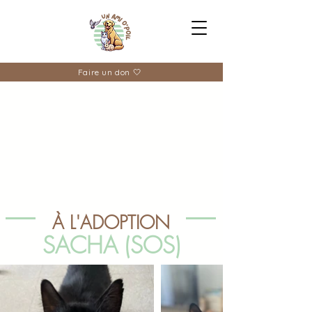
Faire un don 🤍
À L'ADOPTION
SACHA (SOS)