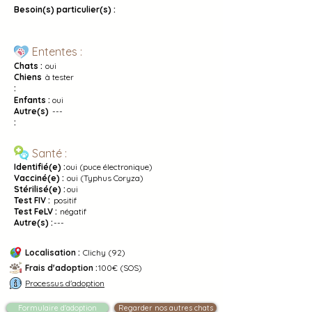
Besoin(s) particulier(s) :
Ententes :
Chats :
oui
Chiens
à tester
:
Enfants :
oui
Autre(s)
---
:
Santé :
Identifié(e) :
oui (puce électronique)
Vacciné(e) :
oui (Typhus Coryza)
Stérilisé(e) :
oui
Test FIV :
positif
Test FeLV :
négatif
Autre(s) :
---
Localisation :
Clichy (92)
Frais d'adoption :
100€ (SOS)
Processus d'adoption
Formulaire d'adoption
Regarder nos autres chats